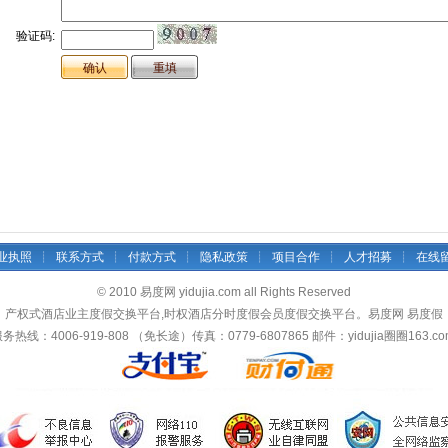
验证码:
业执照
┊
联系方式
┊
付款方式
┊
隐私政策
┊
项目合作
┊
人才招募
┊
在线
© 2010 易度网 yidujia.com all Rights Reserved
产权式酒店业主度假交换平台,时权酒店分时度假会员度假交换平台。易度网 易度假
热线：4006-919-808 （免长途）传真：0779-6807865 邮件：yidujia圈圈163.c