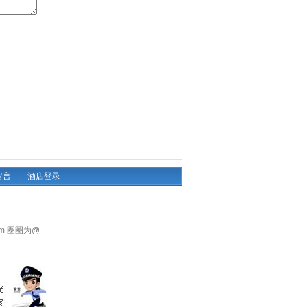
留言
┊
酒店登录
om 圈圈为@