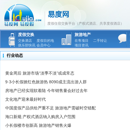
度假住宿交换平台（产权式酒店、共享度假酒店）
度假交换
旅游地产
交换酒店
度假目的地
在售项目
二手转让
俱乐部快讯
会员中心
项目资讯
行业动态
黄金周后 旅游市场“淡季不淡”或成常态
9·3小长假掀红色旅游热 8090成主流出游人群
房地产已经实现软着陆 今年销售量会好过去年
文化地产迎来最好时代
中国度假产品供给严重不足 旅游地产需破时空错配
海口新规:产权式酒店纳入购房入户范围
小长假楼市创新高 旅游地产销售火爆