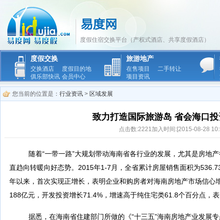
度假住宿交换平台（产权式酒店、共享度假酒店）
度假交换
旅游地产
交换酒店
度假目的地
在售项目
二手转让
俱乐部快讯
会员中心
项目资讯
您当前的位置是：
行业资讯
>
区域发展
致力打造国际旅游岛 省会海口投
点击数:2221加入时间:[2015-08-28 10:5
随着“一带一路”大规划带动海南省各行业的发展，尤其是房地
直趋向转暖向好态势。2015年1-7月，全省累计房屋销售面积为536.7
年以来，首次实现正增长，表明企业和购房者对海南房地产市场信心
188亿元，开发投资增长71.4%，增速高于纯住宅类61.8个百分点
据悉，在海南省住建部门所做的《“十三五”海南房地产业发展